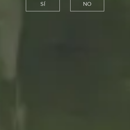
PURA
SÍ
NO
GEOMETRÍA
HECHA JOYA