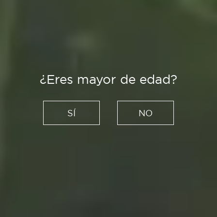
¿Eres mayor de edad?
SÍ
NO
Creadores
Un universo de acuarela y
color: la sugerente obra de
Misterpiro en el Festival
C.A.L.L.E.
01/03/2022