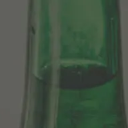
tenario
Nuestras Cervezas
Momentos Alhambra
segá
ción limitada 1964
ifo Alhambra 1925
 historias
← VOLVER