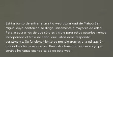
Está a punto de entrar a un sitio web titularidad de Mahou San
Miguel cuyo contenido se dirige únicamente a mayores de edad.
Para asegurarnos de que sólo es visible para estos usuarios hemos
incorporado el filtro de edad, que usted debe responder
verazmente. Su funcionamiento es posible gracias a la utilización
de cookies técnicas que resultan estrictamente necesarias y que
serán eliminadas cuando salga de esta web.
INGREDIENTES:
1- PERDIZ ESCABECHADA
2-MARINADA