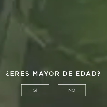
Música
¿ERES MAYOR DE EDAD?
OÍDO
ABSOLUTO, EL
SÍ
NO