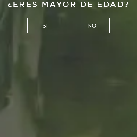
PASE VIP PARA E
¿ERES MAYOR DE EDAD?
CONCIERTO DE
SÍ
NO
TARRICADELAFU
N LAS CUEVAS 
CAÑART