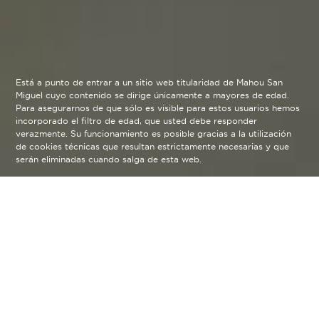
Está a punto de entrar a un sitio web titularidad de Mahou San
Miguel cuyo contenido se dirige únicamente a mayores de edad.
Para asegurarnos de que sólo es visible para estos usuarios hemos
incorporado el filtro de edad, que usted debe responder
verazmente. Su funcionamiento es posible gracias a la utilización
de cookies técnicas que resultan estrictamente necesarias y que
serán eliminadas cuando salga de esta web.
Blog
arrow_back
"En Las Cuevas de Cañart la vida es tan bonita que parece
de verdad" es una frase de la canción Guantanamera, y
posiblemente sea la frase que mejor describe el arte de