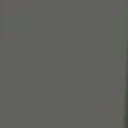
Cen
So
Edi
Gr
100