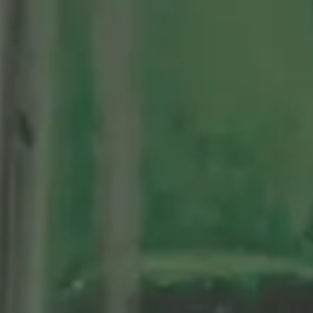
2
tenario
Nuestras Cervezas
Momentos Alhambra
segá
ción limitada 1964
ifo Alhambra 1925
 historias