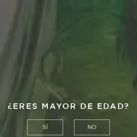
La Brújula
¿SABRÍAS
DIFERENCIAR
¿ERES MAYOR DE EDAD?
CADA UNA DE
NUESTRAS
SÍ
NO