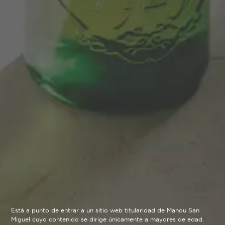
Enlaces de Interés
Redes Sociales
Rentabilibar
Facebook
Preguntas frecuentes
Twitter
Contacto
Instagram Cervezas Alhambra
Canal Ético
Instagram Momentos Alhambra
Tienda
YouTube
Área personal
Suscríbete
Condiciones Generales
Aviso Legal
Política de Privacidad
Condiciones de Uso
Política de Cookies
Está a punto de entrar a un sitio web titularidad de Mahou San
Miguel cuyo contenido se dirige únicamente a mayores de edad.
Cesión de derechos