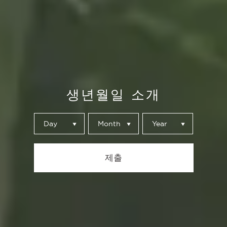
Marida con Alhambra
DESCUBRE
RECETAS PARA
DESAFÍAR TUS
생년월일 소개
SENTIDOS.
Day
Month
Year
EXPERIENCIAS
제출
GASTRONÓMICA
EN CASA QUE