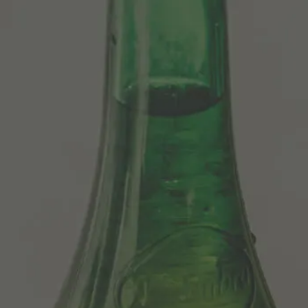
Centenario
당사의 맥주
Sosegá
Edición limitada 1964
Grifo Alhambra 1925
100 historias