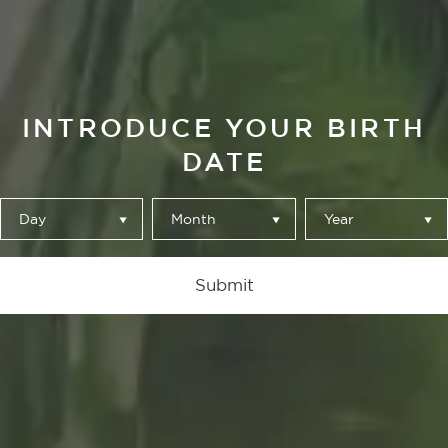
INTRODUCE YOUR BIRTH
DATE
Day
Month
Year
Granada
Submit
No ponto de mira