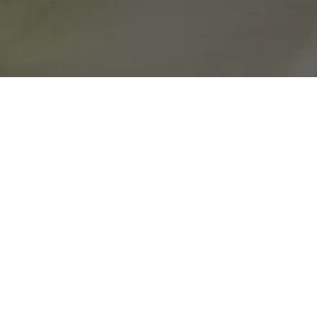
nuestros contenidos
Suscríbete
Link de interesse
Rede Social
Rentabilibar
Facebook
Contacto
Twitter
Instagram Cervezas Alhambra
Instagram Momentos Alhambra
YouTube
Informações Gerais
Private Policy