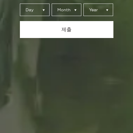
Day
Month
Year
Para. Mira. Toca
제출
알바로 카탈란
(Álvaro Catalán)