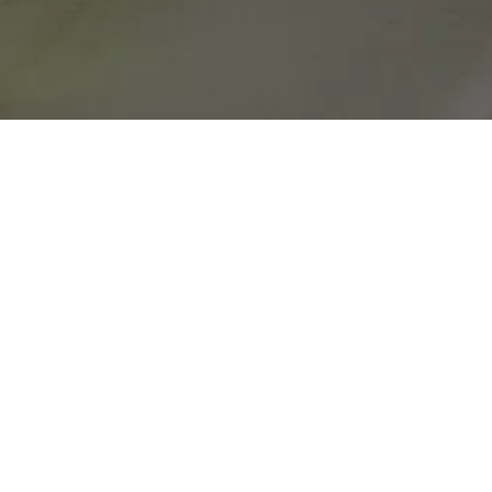
nuestros contenidos
Suscríbete
Link di interesse
Social Network
Rentabilibar
Facebook
Contattaci
Twitter
Instagram Cervezas Alhambra
Instagram Momentos Alhambra
YouTube
Informazioni Generali
Private Policy