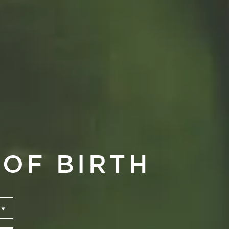
OF BIRTH