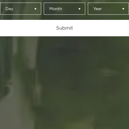
Day
Month
Year
Parar
Submit
de Martín Azúa