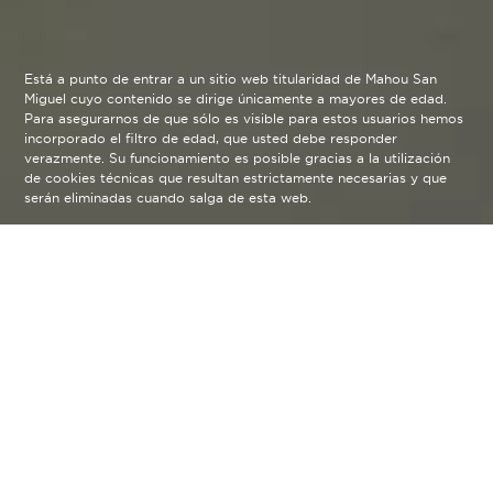
Está a punto de entrar a un sitio web titularidad de Mahou San
Miguel cuyo contenido se dirige únicamente a mayores de edad.
Para asegurarnos de que sólo es visible para estos usuarios hemos
incorporado el filtro de edad, que usted debe responder
verazmente. Su funcionamiento es posible gracias a la utilización
de cookies técnicas que resultan estrictamente necesarias y que
serán eliminadas cuando salga de esta web.
DESCUBRE UN ESPACIO
ÚNICO
Redescubre Jardín Alhambra, un espacio único
donde la gastronomía, la música en directo, las
catas y los talleres se unen para escapar del ritmo
frenético de la ciudad. Un lugar donde disfrutar sin
prisa con Cervezas Alhambra en buena compañía.