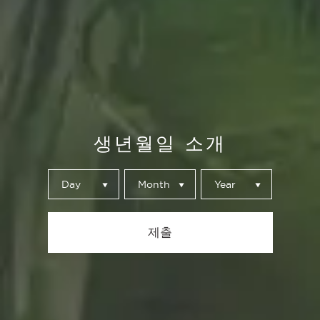
생년월일 소개
El Mirador
시간을 내어 발걸음
Day
Month
Year
을 멈추면 세르베자
제출
스 알함브라가 조용
히 즐길 수 있는 여