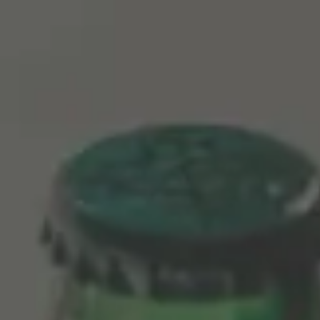
ALHAMBRA PRESENTA
COLUMNA
CENTENARIO
Una nueva forma de disfrutar de Alhambra
Reserva 1925