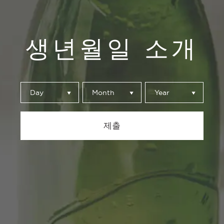
cial y el nombre de usuario donde se encuentra
생년월일 소개
compartir con Cervezas Alhambra*
Day
Month
Year
제출
*
Acepto la
política de privacidad
*
Autorizo la
cesión de derechos de imagen