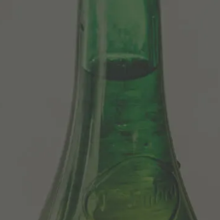
Centenario
당사의 맥주
Sosegá
Edición limitada 1964
Grifo Alhambra 1925
100 historias
CESIÓN DE DERECHOS DE IMAGE