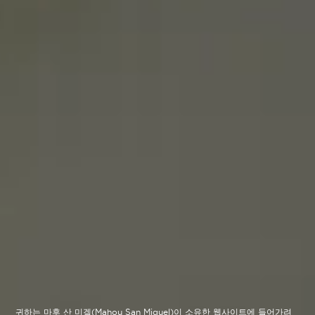
귀하는 마후 산 미겔(Mahou San Miguel)이 소유한 웹사이트에 들어가려