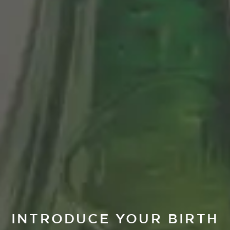
INTRODUCE YOUR BIRTH