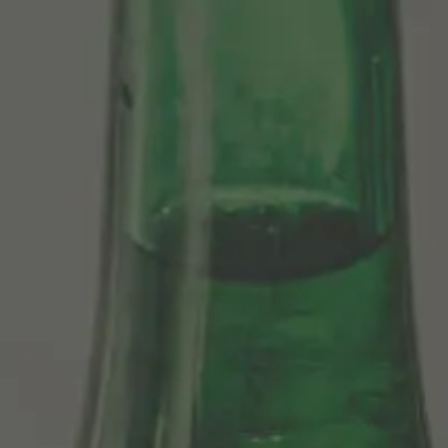
Centenario
As Nossas Cervejas
Sosegá
Edición limitada 1964
Grifo Alhambra 1925
100 historias