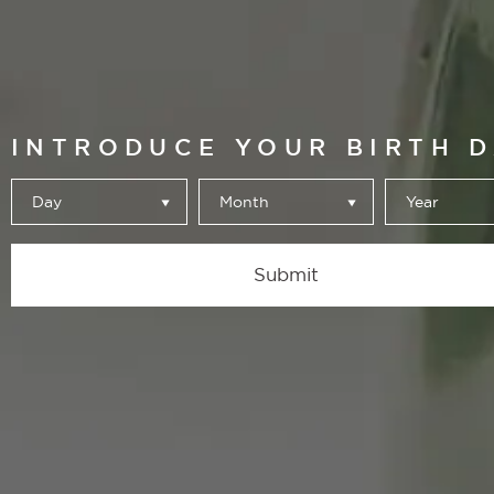
INTRODUCE YOUR BIRTH 
EDICIÓN
Day
Month
Year
LIMITADA
ALHAMBRA
Submit
ESPECIAL 19
100 AÑOS
CELEBRANDO GRAN
EN CADA BOTELLA