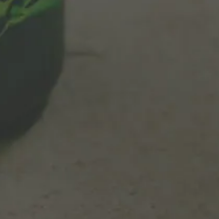
Informações Gerais
Private Policy
Informações Gerais
 Alhambra
Cookies Policy
s Alhambra