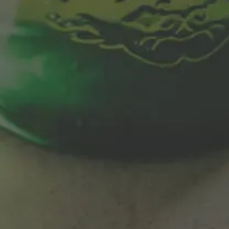
Link de interesse
Rede Social
Rentabilibar
Facebook
Contacto
Twitter
Instagram Cervezas
Instagram Momento
YouTube