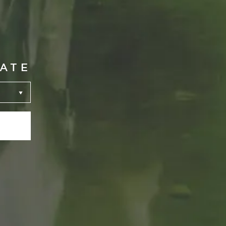
DATE
64
ADA